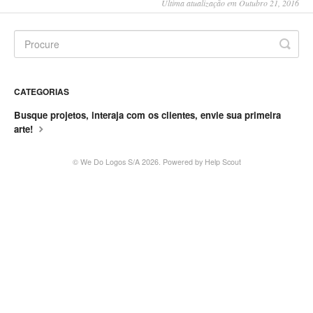
Última atualização em Outubro 21, 2016
CATEGORIAS
Busque projetos, interaja com os clientes, envie sua primeira
arte!
©
We Do Logos S/A
2026.
Powered by
Help Scout