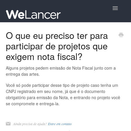
Toggle
Navigatio
Criando uma conta
O que eu preciso ter para
participar de projetos que
Fechamento de Projetos
exigem nota fiscal?
Participando de Projetos
Alguns projetos pedem emissão de Nota Fiscal junto com a
Denúncias e Regras da Plataforma
entrega das artes.
Você só pode participar desse tipo de projeto caso tenha um
Sua conta
CNPJ registrado em seu nome, já que é o documento
obrigatório para emissão da Nota, e entrando no projeto você
Contato
se compromete e entrega-la.
Ainda precisa de ajuda?
Entre em contato